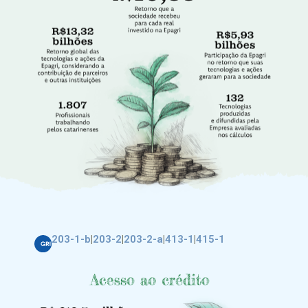
203-1-b
|
203-2
|
203-2-a
|
413-1
|
415-1