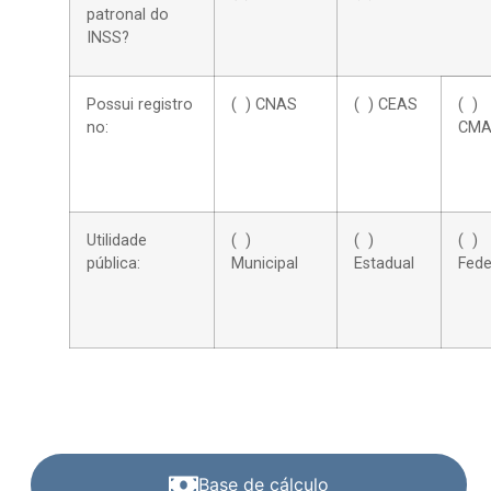
patronal do
INSS?
Possui registro
( ) CNAS
( ) CEAS
( )
no:
CMA
Utilidade
( )
( )
( )
pública:
Municipal
Estadual
Fede
Base de cálculo