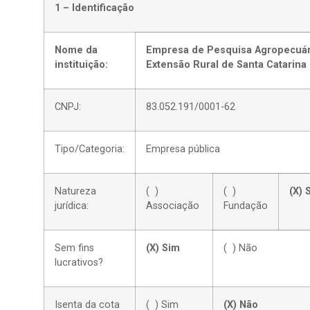
1 – Identificação
Nome da
Empresa de Pesquisa Agropecuár
instituição:
Extensão Rural de Santa Catarina 
CNPJ:
83.052.191/0001-62
Tipo/Categoria:
Empresa pública
Natureza
( )
( )
(X) 
jurídica:
Associação
Fundação
Sem fins
(X) Sim
( ) Não
lucrativos?
Isenta da cota
( ) Sim
(X) Não